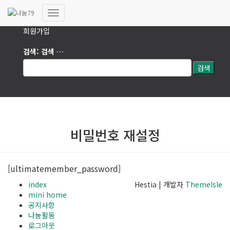
로그인
내
회원가입
비
게
검색:
검색 …
이
션
토
글
비밀번호 재설정
[ultimatemember_password]
index
Hestia | 개발자
ThemeIsle
mini home
공지사항
나눔활동
로그아웃