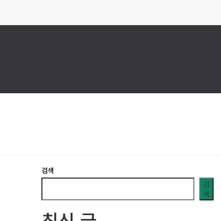
검색
검
색
최신 글