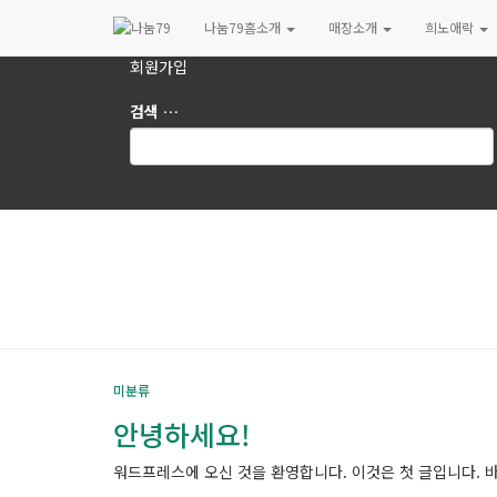
로그인
나눔79홈소개
매장소개
희노애락
회원가입
검
검색 …
색:
미분류
안녕하세요!
워드프레스에 오신 것을 환영합니다. 이것은 첫 글입니다. 