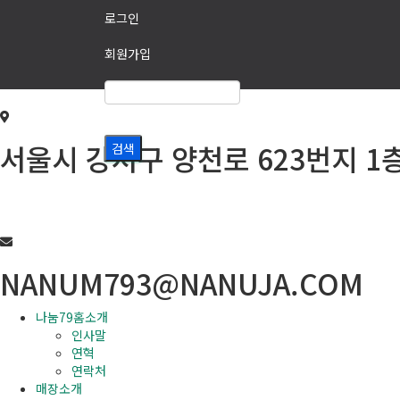
로그인
회원가입
서울시 강서구 양천로 623번지 1
02-6293-7979
NANUM793@NANUJA.COM
나눔79홈소개
인사말
연혁
연락처
매장소개