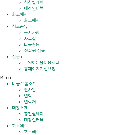
칭찬릴레이
매장인터뷰
희노애락
희노애락
정보공유
공지사항
자료실
나눔활동
정회원 전용
신문고
무엇이든물어봅시다
홈페이지개선요청
Menu
나눔79홈소개
인사말
연혁
연락처
매장소개
칭찬릴레이
매장인터뷰
희노애락
희노애락