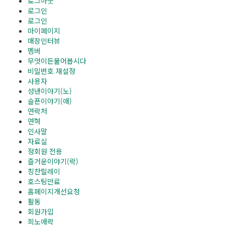
로그아웃
로그인
로그인
마이페이지
매장인터뷰
멤버
무엇이든물어봅시다
비밀번호 재설정
사용자
성낸이야기(노)
슬픈이야기(애)
연락처
연혁
인사말
자료실
정회원 전용
즐거운이야기(락)
칭찬릴레이
호스팅만료
홈페이지개선요청
활동
회원가입
희노애락