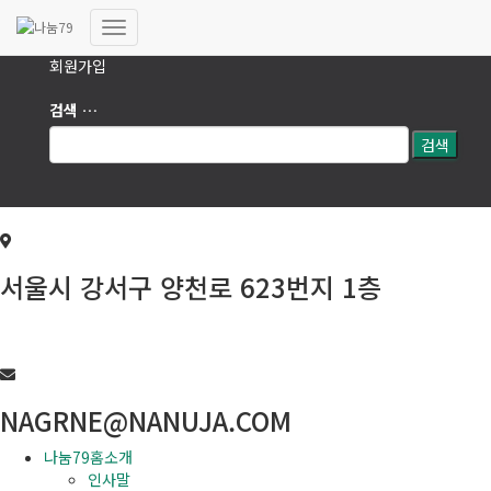
로그인
내
회원가입
비
게
검
검색 …
이
색:
션
토
글
서울시 강서구 양천로 623번지 1층
02-6293-7979
NAGRNE@NANUJA.COM
나눔79홈소개
인사말