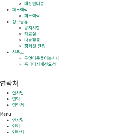
매장인터뷰
희노애락
희노애락
정보공유
공지사항
자료실
나눔활동
정회원 전용
신문고
무엇이든물어봅시다
홈페이지개선요청
연락처
인사말
연혁
연락처
Menu
인사말
연혁
연락처