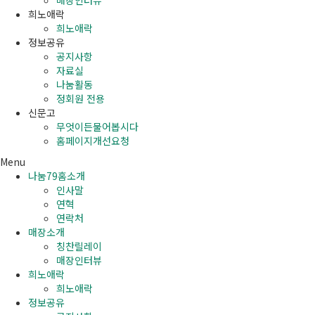
매장인터뷰
희노애락
희노애락
정보공유
공지사항
자료실
나눔활동
정회원 전용
신문고
무엇이든물어봅시다
홈페이지개선요청
Menu
나눔79홈소개
인사말
연혁
연락처
매장소개
칭찬릴레이
매장인터뷰
희노애락
희노애락
정보공유