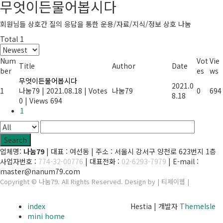
무엇이든물어봅시다
회원님들 상호간 질의 응답을 통한 운용/자료/지식/정보 상호 나눔
Total 1
Num
Vot
Vie
Title
Author
Date
ber
es
ws
무엇이든물어봅시다
2021.0
1
나눔79
|
2021.08.18
|
Votes
나눔79
0
694
8.18
0
|
Views 694
1
Search
업체명:
나눔79
| 대표 : 여선동 | 주소 : 서울시 강서구 양천로 623번지 1층
사업자번호 :
774-32-00776
| 대표전화 :
02-6293-7979
| E-mail :
master@nanum79.com
Copyright © 나눔79. All Rights Reserved. Design by | 티제이웹 |
admin
index
Hestia | 개발자
ThemeIsle
mini home