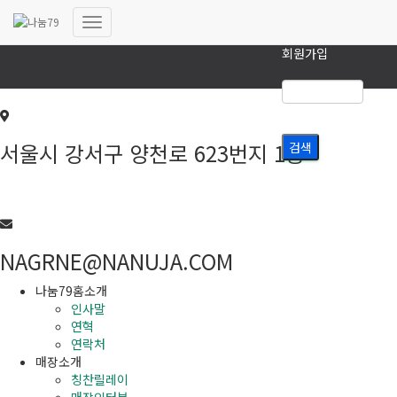
로그인
내비게이션
회원가입
토글
서울시 강서구 양천로 623번지 1층
02-6293-7979
NAGRNE@NANUJA.COM
나눔79홈소개
인사말
연혁
연락처
매장소개
칭찬릴레이